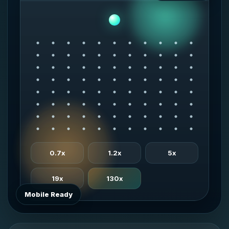
0.7x
1.2x
5x
19x
130x
Mobile Ready