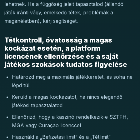
lehetnek. Ha a függőség jeleit tapasztalod (állandó
játék iránti vágy, emelkedő tétek, problémák a
magánéletben), kérj segítséget.
Tétkontroll, óvatosság a magas
kockázat esetén, a platform
licencének ellenőrzése és a saját
játékos szokások tudatos figyelése
Határozd meg a maximális játékkeretet, és soha ne
lépd túl
Kerüld a magas kockázatot, ha nincs elegendő
játékosi tapasztalatod
Ellenőrizd, hogy a kaszinó rendelkezik-e SZTFH,
MGA vagy Curaçao licenccel
Használd a „Befizetési limit” és a „Tétlimit”