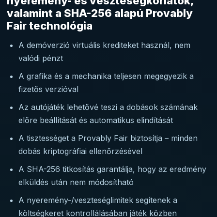
nyeremény- és veszteségkorlátok,
valamint a SHA-256 alapú Provably
Fair technológia
A demóverzió virtuális krediteket használ, nem
valódi pénzt
A grafika és a mechanika teljesen megegyezik a
fizetős verzióval
Az autójáték lehetővé teszi a dobások számának
előre beállítását és automatikus elindítását
A tisztességet a Provably Fair biztosítja – minden
dobás kriptográfiai ellenőrzésével
A SHA-256 titkosítás garantálja, hogy az eredmény
elküldés után nem módosítható
A nyeremény-/veszteséglimitek segítenek a
költségkeret kontrollálásában játék közben