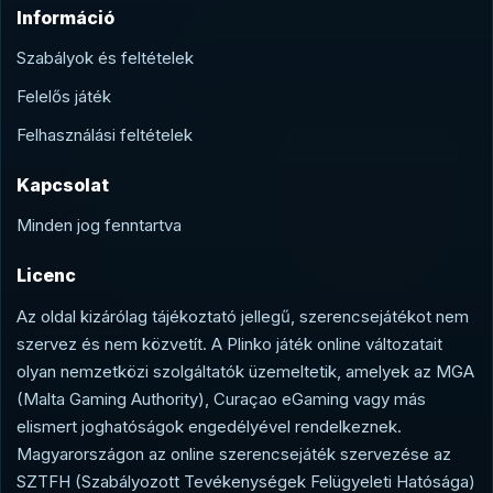
Információ
Szabályok és feltételek
Felelős játék
Felhasználási feltételek
Kapcsolat
Minden jog fenntartva
Licenc
Az oldal kizárólag tájékoztató jellegű, szerencsejátékot nem
szervez és nem közvetít. A Plinko játék online változatait
olyan nemzetközi szolgáltatók üzemeltetik, amelyek az MGA
(Malta Gaming Authority), Curaçao eGaming vagy más
elismert joghatóságok engedélyével rendelkeznek.
Magyarországon az online szerencsejáték szervezése az
SZTFH (Szabályozott Tevékenységek Felügyeleti Hatósága)