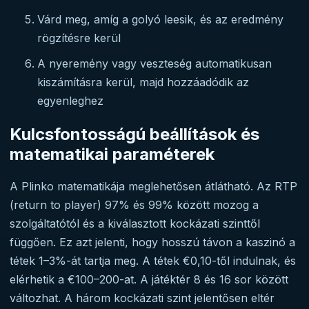
Várd meg, amíg a golyó leesik, és az eredmény
rögzítésre kerül
A nyeremény vagy veszteség automatikusan
kiszámításra kerül, majd hozzáadódik az
egyenleghez
Kulcsfontosságú beállítások és
matematikai paraméterek
A Plinko matematikája meglehetősen átlátható. Az RTP
(return to player) 97% és 99% között mozog a
szolgáltatótól és a kiválasztott kockázati szinttől
függően. Ez azt jelenti, hogy hosszú távon a kaszinó a
tétek 1–3%-át tartja meg. A tétek €0,10-től indulnak, és
elérhetik a €100–200-at. A játéktér 8 és 16 sor között
változhat. A három kockázati szint jelentősen eltér