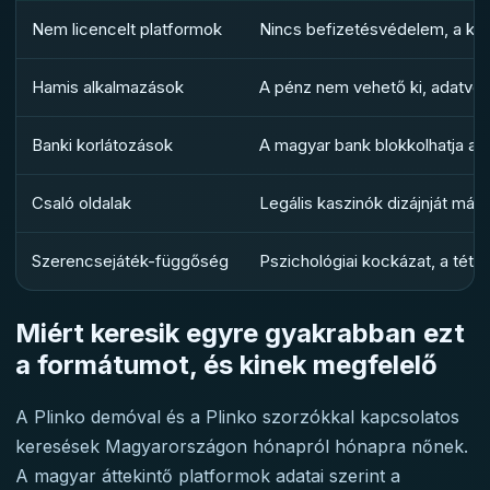
Nem licencelt platformok
Nincs befizetésvédelem, a kif
Hamis alkalmazások
A pénz nem vehető ki, adatves
Banki korlátozások
A magyar bank blokkolhatja a f
Csaló oldalak
Legális kaszinók dizájnját máso
Szerencsejáték-függőség
Pszichológiai kockázat, a tétek
Miért keresik egyre gyakrabban ezt
a formátumot, és kinek megfelelő
A Plinko demóval és a Plinko szorzókkal kapcsolatos
keresések Magyarországon hónapról hónapra nőnek.
A magyar áttekintő platformok adatai szerint a