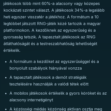
játékosok több mint 60%-a alacsony vagy közepes
kockázati szintet választ. A játékosok 34%-a legalább
heti egyszer visszatér a játékhoz. A formátum a 10
legtöbbet játszott RNG-játék közé tartozik a magyar
platformokon. A kezdőknek az egyszerűség és a
gyorsaság tetszik. A tapasztalt játékosok az RNG
átláthatóságát és a testreszabhatóság lehetőségét
értékelik.
A formátum a kezdőket az egyszerűséggel és a
bonyolult szabályok hiányával vonzza
A tapasztalt játékosok a demót stratégiák
tesztelésére használják a valódi tétek előtt
A mobilos játékosok értékelik a gyors köröket és az
alacsony internetigényt
A közösségi médiás közönség aktívan osztja meg