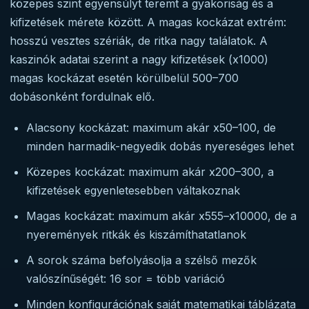
közepes szint egyensúlyt teremt a gyakoriság és a
kifizetések mérete között. A magas kockázat extrém:
hosszú vesztes szériák, de ritka nagy találatok. A
kaszinók adatai szerint a nagy kifizetések (x1000)
magas kockázat esetén körülbelül 500–700
dobásonként fordulnak elő.
Alacsony kockázat: maximum akár x50–100, de
minden harmadik-negyedik dobás nyereséges lehet
Közepes kockázat: maximum akár x200–300, a
kifizetések egyenletesebben váltakoznak
Magas kockázat: maximum akár x555–x10000, de a
nyeremények ritkák és kiszámíthatatlanok
A sorok száma befolyásolja a szélső mezők
valószínűségét: 16 sor = több variáció
Minden konfigurációnak saját matematikai táblázata