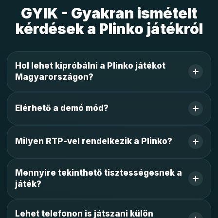
GYIK - Gyakran ismételt
kérdések a Plinko játékról
Hol lehet kipróbálni a Plinko játékot
Magyarországon?
Elérhető a demó mód?
Milyen RTP-vel rendelkezik a Plinko?
Mennyire tekinthető tisztességesnek a
játék?
Lehet telefonon is játszani külön