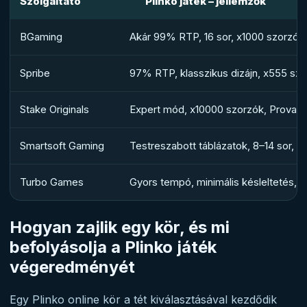
Szolgáltató
Plinko játék – jellemzők
BGaming
Akár 99% RTP, 16 sor, x1000 szorzók,
Spribe
97% RTP, klasszikus dizájn, x555 sz
Stake Originals
Expert mód, x10000 szorzók, Provably 
Smartsoft Gaming
Testreszabott táblázatok, 8–14 sor, in
Turbo Games
Gyors tempó, minimális késleltetés,
Hogyan zajlik egy kör, és mi
befolyásolja a Plinko játék
végeredményét
Egy Plinko online kör a tét kiválasztásával kezdődik