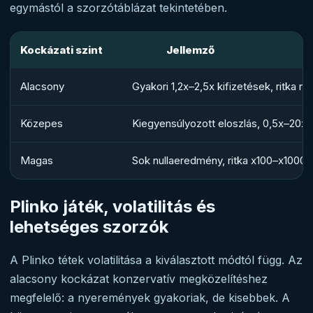
egymástól a szorzótáblázat tekintetében.
Kockázati szint
Jellemző
Alacsony
Gyakori 1,2x–2,5x kifizetések, ritka 
Közepes
Kiegyensúlyozott eloszlás, 0,5x–20x 
Magas
Sok nullaeredmény, ritka x100–x1000 k
Plinko játék, volatilitás és
lehetséges szorzók
A Plinko tétek volatilitása a kiválasztott módtól függ. Az
alacsony kockázat konzervatív megközelítéshez
megfelelő: a nyeremények gyakoriak, de kisebbek. A